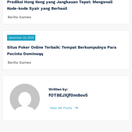
Prediksi Hong Kong yang Jangkauan Tepat: Mengenali
Kode-kode Syair yang Berhasil
Berita Games
December 22, 2025
Situs Poker Online Terbaik: Tempat Berkumpulnya Para
Pecinta Dominoqq
Berita Games
Written by:
fOT8EJXjf0m8ov5
View All Posts