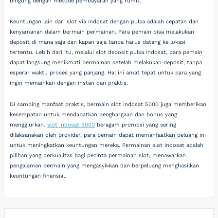
bingung dengan metode pembayaran yang rumit.
Keuntungan lain dari slot via Indosat dengan pulsa adalah cepatan dan
kenyamanan dalam bermain permainan. Para pemain bisa melakukan
deposit di mana saja dan kapan saja tanpa harus datang ke lokasi
tertentu. Lebih dari itu, melalui slot deposit pulsa Indosat, para pemain
dapat langsung menikmati permainan setelah melakukan deposit, tanpa
esperar waktu proses yang panjang. Hal ini amat tepat untuk para yang
ingin memainkan dengan instan dan praktis.
Di samping manfaat praktis, bermain slot Indosat 5000 juga memberikan
kesempatan untuk mendapatkan penghargaan dan bonus yang
menggiurkan.
slot indosat 5000
beragam promosi yang sering
dilaksanakan oleh provider, para pemain dapat memanfaatkan peluang ini
untuk meningkatkan keuntungan mereka. Permainan slot Indosat adalah
pilihan yang berkualitas bagi pecinta permainan slot, menawarkan
pengalaman bermain yang mengasyikkan dan berpeluang menghasilkan
keuntungan finansial.