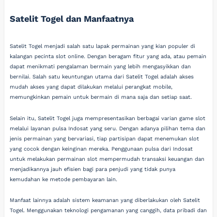
Satelit Togel dan Manfaatnya
Satelit Togel menjadi salah satu lapak permainan yang kian populer di
kalangan pecinta slot online. Dengan beragam fitur yang ada, atau pemain
dapat menikmati pengalaman bermain yang lebih mengasyikkan dan
bernilai. Salah satu keuntungan utama dari Satelit Togel adalah akses
mudah akses yang dapat dilakukan melalui perangkat mobile,
memungkinkan pemain untuk bermain di mana saja dan setiap saat.
Selain itu, Satelit Togel juga mempresentasikan berbagai varian game slot
melalui layanan pulsa Indosat yang seru. Dengan adanya pilihan tema dan
jenis permainan yang bervariasi, tiap partisipan dapat menemukan slot
yang cocok dengan keinginan mereka. Penggunaan pulsa dari Indosat
untuk melakukan permainan slot mempermudah transaksi keuangan dan
menjadikannya jauh efisien bagi para penjudi yang tidak punya
kemudahan ke metode pembayaran lain.
Manfaat lainnya adalah sistem keamanan yang diberlakukan oleh Satelit
Togel. Menggunakan teknologi pengamanan yang canggih, data pribadi dan