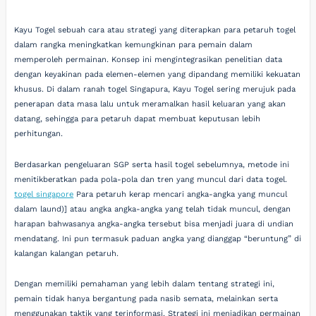
Kayu Togel sebuah cara atau strategi yang diterapkan para petaruh togel
dalam rangka meningkatkan kemungkinan para pemain dalam
memperoleh permainan. Konsep ini mengintegrasikan penelitian data
dengan keyakinan pada elemen-elemen yang dipandang memiliki kekuatan
khusus. Di dalam ranah togel Singapura, Kayu Togel sering merujuk pada
penerapan data masa lalu untuk meramalkan hasil keluaran yang akan
datang, sehingga para petaruh dapat membuat keputusan lebih
perhitungan.
Berdasarkan pengeluaran SGP serta hasil togel sebelumnya, metode ini
menitikberatkan pada pola-pola dan tren yang muncul dari data togel.
togel singapore
Para petaruh kerap mencari angka-angka yang muncul
dalam laund)] atau angka angka-angka yang telah tidak muncul, dengan
harapan bahwasanya angka-angka tersebut bisa menjadi juara di undian
mendatang. Ini pun termasuk paduan angka yang dianggap “beruntung” di
kalangan kalangan petaruh.
Dengan memiliki pemahaman yang lebih dalam tentang strategi ini,
pemain tidak hanya bergantung pada nasib semata, melainkan serta
menggunakan taktik yang terinformasi. Strategi ini menjadikan permainan