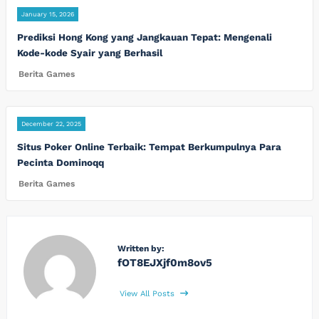
January 15, 2026
Prediksi Hong Kong yang Jangkauan Tepat: Mengenali
Kode-kode Syair yang Berhasil
Berita Games
December 22, 2025
Situs Poker Online Terbaik: Tempat Berkumpulnya Para
Pecinta Dominoqq
Berita Games
Written by:
fOT8EJXjf0m8ov5
View All Posts