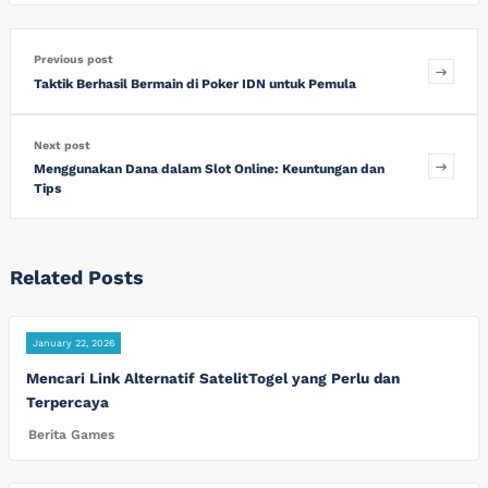
Previous post
Taktik Berhasil Bermain di Poker IDN untuk Pemula
Next post
Menggunakan Dana dalam Slot Online: Keuntungan dan
Tips
Related Posts
January 22, 2026
Mencari Link Alternatif SatelitTogel yang Perlu dan
Terpercaya
Berita Games