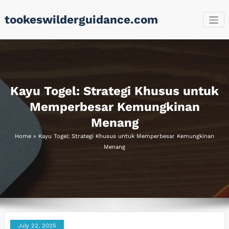
Skip
tookeswilderguidance.com
to
content
Kayu Togel: Strategi Khusus untuk
Memperbesar Kemungkinan
Menang
Home
»
Kayu Togel: Strategi Khusus untuk Memperbesar Kemungkinan
Menang
July 22, 2025