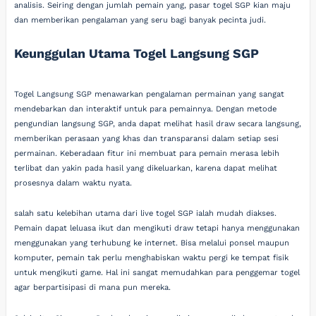
analisis. Seiring dengan jumlah pemain yang, pasar togel SGP kian maju
dan memberikan pengalaman yang seru bagi banyak pecinta judi.
Keunggulan Utama Togel Langsung SGP
Togel Langsung SGP menawarkan pengalaman permainan yang sangat
mendebarkan dan interaktif untuk para pemainnya. Dengan metode
pengundian langsung SGP, anda dapat melihat hasil draw secara langsung,
memberikan perasaan yang khas dan transparansi dalam setiap sesi
permainan. Keberadaan fitur ini membuat para pemain merasa lebih
terlibat dan yakin pada hasil yang dikeluarkan, karena dapat melihat
prosesnya dalam waktu nyata.
salah satu kelebihan utama dari live togel SGP ialah mudah diakses.
Pemain dapat leluasa ikut dan mengikuti draw tetapi hanya menggunakan
menggunakan yang terhubung ke internet. Bisa melalui ponsel maupun
komputer, pemain tak perlu menghabiskan waktu pergi ke tempat fisik
untuk mengikuti game. Hal ini sangat memudahkan para penggemar togel
agar berpartisipasi di mana pun mereka.