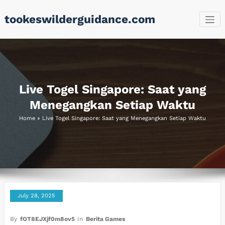
Skip
tookeswilderguidance.com
to
content
Live Togel Singapore: Saat yang
Menegangkan Setiap Waktu
Home
»
Live Togel Singapore: Saat yang Menegangkan Setiap Waktu
July 28, 2025
By
fOT8EJXjf0m8ov5
In
Berita Games