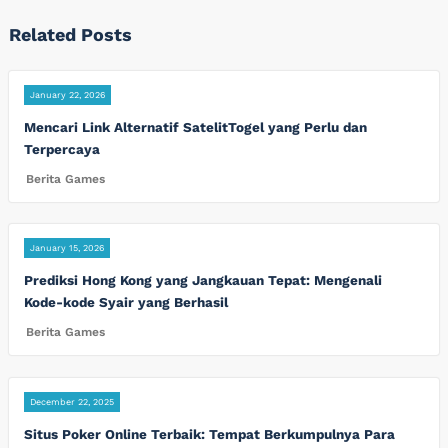
Related Posts
January 22, 2026
Mencari Link Alternatif SatelitTogel yang Perlu dan
Terpercaya
Berita Games
January 15, 2026
Prediksi Hong Kong yang Jangkauan Tepat: Mengenali
Kode-kode Syair yang Berhasil
Berita Games
December 22, 2025
Situs Poker Online Terbaik: Tempat Berkumpulnya Para