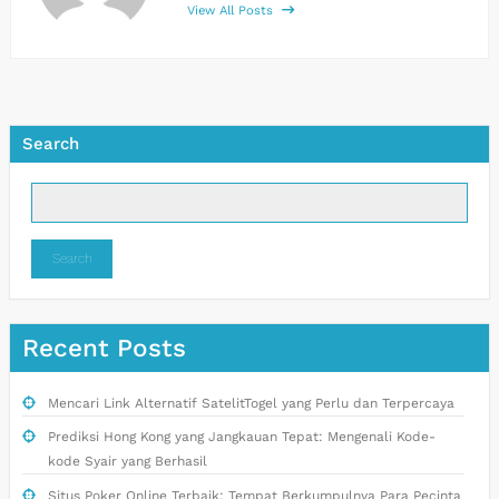
View All Posts
Search
Search
Recent Posts
Mencari Link Alternatif SatelitTogel yang Perlu dan Terpercaya
Prediksi Hong Kong yang Jangkauan Tepat: Mengenali Kode-
kode Syair yang Berhasil
Situs Poker Online Terbaik: Tempat Berkumpulnya Para Pecinta