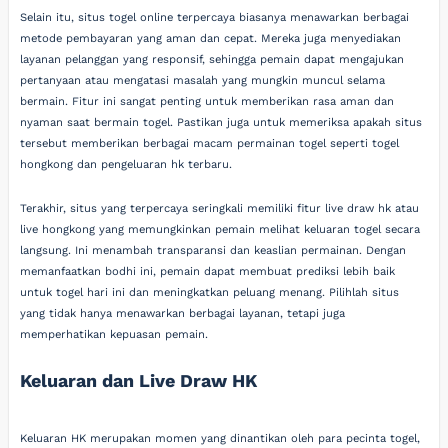
Selain itu, situs togel online terpercaya biasanya menawarkan berbagai
metode pembayaran yang aman dan cepat. Mereka juga menyediakan
layanan pelanggan yang responsif, sehingga pemain dapat mengajukan
pertanyaan atau mengatasi masalah yang mungkin muncul selama
bermain. Fitur ini sangat penting untuk memberikan rasa aman dan
nyaman saat bermain togel. Pastikan juga untuk memeriksa apakah situs
tersebut memberikan berbagai macam permainan togel seperti togel
hongkong dan pengeluaran hk terbaru.
Terakhir, situs yang terpercaya seringkali memiliki fitur live draw hk atau
live hongkong yang memungkinkan pemain melihat keluaran togel secara
langsung. Ini menambah transparansi dan keaslian permainan. Dengan
memanfaatkan bodhi ini, pemain dapat membuat prediksi lebih baik
untuk togel hari ini dan meningkatkan peluang menang. Pilihlah situs
yang tidak hanya menawarkan berbagai layanan, tetapi juga
memperhatikan kepuasan pemain.
Keluaran dan Live Draw HK
Keluaran HK merupakan momen yang dinantikan oleh para pecinta togel,