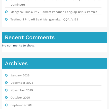
Dominoqq
Mengenal Dunia PKV Games: Panduan Lengkap untuk Pemula
Testimoni Pribadi Saat Menggunakan QQAlfa138
Recent Comments
No comments to show.
Archives
January 2026
December 2025
November 2025
October 2025
September 2025