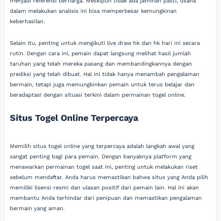
menjadi referensi berharga. Meskipun tidak ada jaminan pasti, usaha
dalam melakukan analisis ini bisa memperbesar kemungkinan
keberhasilan.
Selain itu, penting untuk mengikuti live draw hk dan hk hari ini secara
rutin. Dengan cara ini, pemain dapat langsung melihat hasil jumlah
taruhan yang telah mereka pasang dan membandingkannya dengan
prediksi yang telah dibuat. Hal ini tidak hanya menambah pengalaman
bermain, tetapi juga memungkinkan pemain untuk terus belajar dan
beradaptasi dengan situasi terkini dalam permainan togel online.
Situs Togel Online Terpercaya
Memilih situs togel online yang terpercaya adalah langkah awal yang
sangat penting bagi para pemain. Dengan banyaknya platform yang
menawarkan permainan togel saat ini, penting untuk melakukan riset
sebelum mendaftar. Anda harus memastikan bahwa situs yang Anda pilih
memiliki lisensi resmi dan ulasan positif dari pemain lain. Hal ini akan
membantu Anda terhindar dari penipuan dan memastikan pengalaman
bermain yang aman.