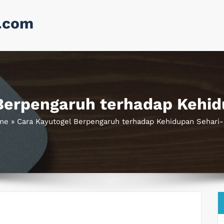
e.com
Berpengaruh terhadap Kehid
me
»
Cara Kayutogel Berpengaruh terhadap Kehidupan Sehari-