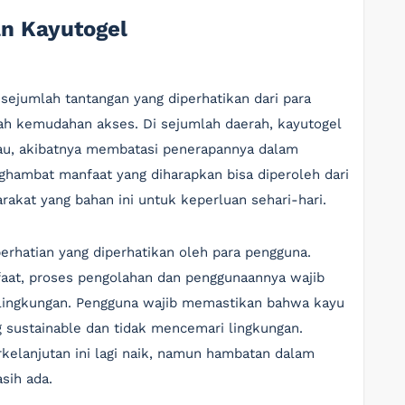
n Kayutogel
ejumlah tantangan yang diperhatikan dari para
ah kemudahan akses. Di sejumlah daerah, kayutogel
kau, akibatnya membatasi penerapannya dalam
enghambat manfaat yang diharapkan bisa diperoleh dari
akat yang bahan ini untuk keperluan sehari-hari.
perhatian yang diperhatikan oleh para pengguna.
aat, proses pengolahan dan penggunaannya wajib
lingkungan. Pengguna wajib memastikan bahwa kayu
g sustainable dan tidak mencemari lingkungan.
kelanjutan ini lagi naik, namun hambatan dalam
sih ada.