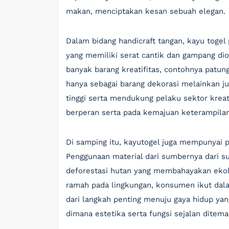
makan, menciptakan kesan sebuah elegan.
Dalam bidang handicraft tangan, kayu togel 
yang memiliki serat cantik dan gampang d
banyak barang kreatifitas, contohnya patung
hanya sebagai barang dekorasi melainkan j
tinggi serta mendukung pelaku sektor kreati
berperan serta pada kemajuan keterampila
Di samping itu, kayutogel juga mempunyai p
Penggunaan material dari sumbernya dari 
deforestasi hutan yang membahayakan ekol
ramah pada lingkungan, konsumen ikut dala
dari langkah penting menuju gaya hidup yan
dimana estetika serta fungsi sejalan ditema