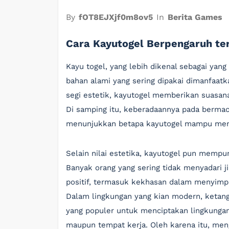
By
fOT8EJXjf0m8ov5
In
Berita Games
Cara Kayutogel Berpengaruh te
Kayu togel, yang lebih dikenal sebagai yang 
bahan alami yang sering dipakai dimanfaatk
segi estetik, kayutogel memberikan suasana
Di samping itu, keberadaannya pada bermac
menunjukkan betapa kayutogel mampu meny
Selain nilai estetika, kayutogel pun memp
Banyak orang yang sering tidak menyadari ji
positif, termasuk kekhasan dalam menyimp
Dalam lingkungan yang kian modern, ketan
yang populer untuk menciptakan lingkungan
maupun tempat kerja. Oleh karena itu, meng