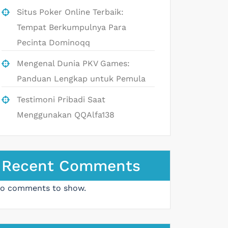
Situs Poker Online Terbaik:
Tempat Berkumpulnya Para
Pecinta Dominoqq
Mengenal Dunia PKV Games:
Panduan Lengkap untuk Pemula
Testimoni Pribadi Saat
Menggunakan QQAlfa138
Recent Comments
o comments to show.