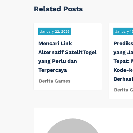
Related Posts
January 22, 2026
January 1
Mencari Link
Predik
Alternatif SatelitTogel
yang J
yang Perlu dan
Tepat: 
Terpercaya
Kode-k
Berhasi
Berita Games
Berita 