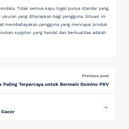
kendala. Tidak semua kayu togel punya standar yang,
ukuran yang diharapkan bagi pengguna. Situasi ini
pat membahayakan pengguna yang mencapai produk
mukan supplier yang handal dan berkualitas adalah
Previous post
s Paling Terpercaya untuk Bermain Domino PKV
 Gacor