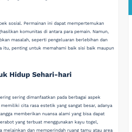
spek sosial. Permainan ini dapat mempertemukan
hasilkan komunitas di antara para pemain. Namun,
abkan masalah, seperti pengeluaran berlebihan dan
a itu, penting untuk memahami baik sisi baik maupun
uk Hidup Sehari-hari
ring sering dimanfaatkan pada berbagai aspek
memiliki cita rasa estetik yang sangat besar, adanya
 tangga memberikan nuansa alami yang bisa dapat
erabot yang terbuat menggunakan kayu togel,
una melainkan dan memperindah ruang tamu atau area