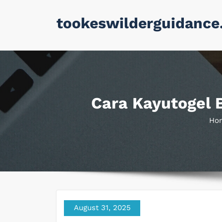
Skip
tookeswilderguidanc
to
content
Cara Kayutogel 
Ho
August 31, 2025