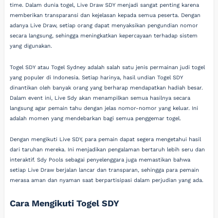
time. Dalam dunia togel, Live Draw SDY menjadi sangat penting karena
memberikan transparansi dan kejelasan kepada semua peserta. Dengan
adanya Live Draw, setiap orang dapat menyaksikan pengundian nomor
secara langsung, sehingga meningkatkan kepercayaan terhadap sistem
yang digunakan.
Togel SDY atau Togel Sydney adalah salah satu jenis permainan judi togel
yang populer di Indonesia. Setiap harinya, hasil undian Togel SDY
dinantikan oleh banyak orang yang berharap mendapatkan hadiah besar.
Dalam event ini, Live Sdy akan menampilkan semua hasilnya secara
langsung agar pemain tahu dengan jelas nomor-nomor yang keluar. Ini
adalah momen yang mendebarkan bagi semua penggemar togel.
Dengan mengikuti Live SDY, para pemain dapat segera mengetahui hasil
dari taruhan mereka. Ini menjadikan pengalaman bertaruh lebih seru dan
interaktif. Sdy Pools sebagai penyelenggara juga memastikan bahwa
setiap Live Draw berjalan lancar dan transparan, sehingga para pemain
merasa aman dan nyaman saat berpartisipasi dalam perjudian yang ada.
Cara Mengikuti Togel SDY