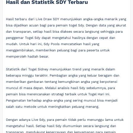
Hasil dan Statistik SDY Terbaru
Hasil terbaru dari Live Draw SDY menunjukkan angka-angka menarik yang
bisa dijadikan acuan bagi para pemain togel Sdy. Dengan data yang akurat
dan transparan, setiap hasil bisa diakses secara langsung sehingga para
penggemar Togel Sdy dapat mengetahui hasilnya dengan cepat dan
mudah. Untuk hari ini, Sdy Pools mencatatkan hasil yang
menggembirakan, memberikan peluang bagi para peserta untuk
memperoleh hadiah besar.
Statistik dari Togel Sidney menunjukkan trend yang menarik dalam
beberapa minggu terakhir. Pembagian angka yang keluar beragam dan
memberikan gambaran tentang kemungkinan angka yang berpotensi
muncul di masa depan. Melalui analisis hasil Sdy sebelumnya, para
pemain bisa merencanakan strategi terbaik untuk Togel Hari Ini.
Pengamatan terhadap angka-angka yang sering muncul bisa menjadi
salah satu metode untuk meningkatkan peluang menang.
Dengan adanya Live Sdy, para pemain tidak perlu menunggu lama untuk
mengetahui hasil. Setiap hasil Sdy diumumkan secara langsung dan
transparan, mendukung kepercayaan dan kenyamanan para pemain.