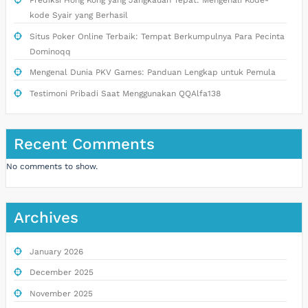
Prediksi Hong Kong yang Jangkauan Tepat: Mengenali Kode-
kode Syair yang Berhasil
Situs Poker Online Terbaik: Tempat Berkumpulnya Para Pecinta
Dominoqq
Mengenal Dunia PKV Games: Panduan Lengkap untuk Pemula
Testimoni Pribadi Saat Menggunakan QQAlfa138
Recent Comments
No comments to show.
Archives
January 2026
December 2025
November 2025