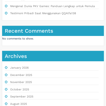
Mengenal Dunia PKV Games: Panduan Lengkap untuk Pemula
Testimoni Pribadi Saat Menggunakan QQAlfa138
Recent Comments
No comments to show.
Archives
January 2026
December 2025
November 2025
October 2025
September 2025
August 2025