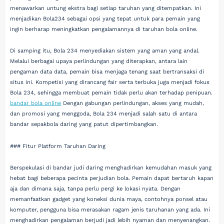
menawarkan untung ekstra bagi setiap taruhan yang ditempatkan. Ini
menjadikan Bola234 sebagai opsi yang tepat untuk para pemain yang
ingin berharap meningkatkan pengalamannya di taruhan bola online.
Di samping itu, Bola 234 menyediakan sistem yang aman yang andal.
Melalui berbagai upaya perlindungan yang diterapkan, antara lain
pengaman data data, pemain bisa menjaga tenang saat bertransaksi di
situs ini. Kompetisi yang dirancang fair serta terbuka juga menjadi fokus
Bola 234, sehingga membuat pemain tidak perlu akan terhadap penipuan.
bandar bola online
Dengan gabungan perlindungan, akses yang mudah,
dan promosi yang menggoda, Bola 234 menjadi salah satu di antara
bandar sepakbola daring yang patut dipertimbangkan.
### Fitur Platform Taruhan Daring
Berspekulasi di bandar judi daring menghadirkan kemudahan masuk yang
hebat bagi beberapa pecinta perjudian bola. Pemain dapat bertaruh kapan
aja dan dimana saja, tanpa perlu pergi ke lokasi nyata. Dengan
memanfaatkan gadget yang koneksi dunia maya, contohnya ponsel atau
komputer, pengguna bisa merasakan ragam jenis taruhanan yang ada. Ini
menghadirkan pengalaman berjudi jadi lebih nyaman dan menyenangkan.