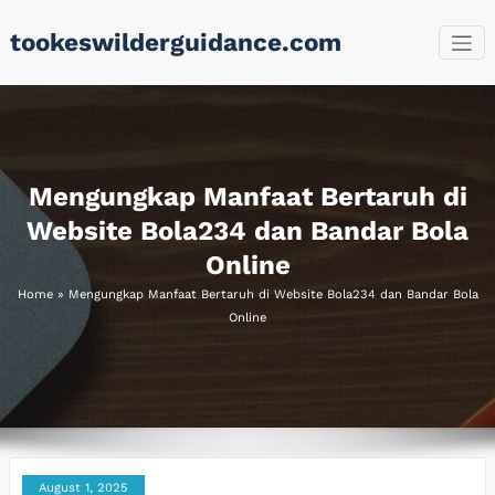
Skip
tookeswilderguidance.com
to
content
Mengungkap Manfaat Bertaruh di
Website Bola234 dan Bandar Bola
Online
Home
»
Mengungkap Manfaat Bertaruh di Website Bola234 dan Bandar Bola
Online
August 1, 2025