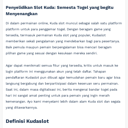
Penyelidikan Slot Kuda: Semesta Togel yang begitu
Menyenangkan
Di dalam permainan online, Kuda slot muncul sebagai salah satu platform
platform untuk para penggemar togel. Dengan beragam game yang
tersedia, termasuk permainan Kuda slot yang populer, Kudaslot
memberikan sekali pengalaman yang mendebarkan bagi para pesertanya.
Baik pemula maupun pemain berpengalaman bisa mencari beragam
pilihan game yang sesuai dengan kesukaan mereka sendiri.
Agar dapat menikmati semua fitur yang tersedia, kritis untuk masuk ke
login platform ini menggunakan akun yang telah daftar. Tahapan
pendaftaran Kudaslot pun dibuat agar kemudahan pemain baru agar bisa
langsung bergabung dan berpartisipasi dalam keseruan seru permainan.
Saat ini, dalam masa digitalisasi ini, berita mengenai bandar togel pada
hari ini sangat amat penting untuk para pemain yang ingin meraih
kemenangan. Ayo kami menyelami lebih dalam alam Kuda slot dan segala
yang ditawarkannya.
Definisi Kudaslot