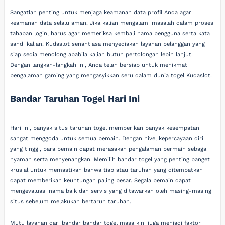
Sangatlah penting untuk menjaga keamanan data profil Anda agar
keamanan data selalu aman. Jika kalian mengalami masalah dalam proses
tahapan login, harus agar memeriksa kembali nama pengguna serta kata
sandi kalian. Kudaslot senantiasa menyediakan layanan pelanggan yang
siap sedia menolong apabila kalian butuh pertolongan lebih lanjut.
Dengan langkah-langkah ini, Anda telah bersiap untuk menikmati
pengalaman gaming yang mengasyikkan seru dalam dunia togel Kudaslot.
Bandar Taruhan Togel Hari Ini
Hari ini, banyak situs taruhan togel memberikan banyak kesempatan
sangat menggoda untuk semua pemain. Dengan nivel kepercayaan diri
yang tinggi, para pemain dapat merasakan pengalaman bermain sebagai
nyaman serta menyenangkan. Memilih bandar togel yang penting banget
krusial untuk memastikan bahwa tiap atau taruhan yang ditempatkan
dapat memberikan keuntungan paling besar. Segala pemain dapat
mengevaluasi nama baik dan servis yang ditawarkan oleh masing-masing
situs sebelum melakukan bertaruh taruhan.
Mutu layanan dari bandar bandar togel masa kini juga menjadi faktor