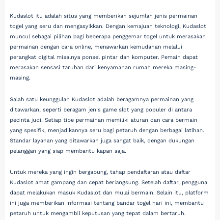
Kudaslot itu adalah situs yang memberikan sejumlah jenis permainan
togel yang seru dan mengasyikkan. Dengan kemajuan teknologi, Kudaslot
muncul sebagai pilihan bagi beberapa penggemar togel untuk merasakan
permainan dengan cara online, menawarkan kemudahan melalui
perangkat digital misalnya ponsel pintar dan komputer. Pemain dapat
merasakan sensasi taruhan dari kenyamanan rumah mereka masing-
masing.
Salah satu keunggulan Kudaslot adalah beragamnya permainan yang
ditawarkan, seperti beragam jenis game slot yang populer di antara
pecinta judi. Setiap tipe permainan memiliki aturan dan cara bermain
yang spesifik, menjadikannya seru bagi petaruh dengan berbagai latihan.
Standar layanan yang ditawarkan juga sangat baik, dengan dukungan
pelanggan yang siap membantu kapan saja.
Untuk mereka yang ingin bergabung, tahap pendaftaran atau daftar
Kudaslot amat gampang dan cepat berlangsung. Setelah daftar, pengguna
dapat melakukan masuk Kudaslot dan mulai bermain. Selain itu, platform
ini juga memberikan informasi tentang bandar togel hari ini, membantu
petaruh untuk mengambil keputusan yang tepat dalam bertaruh.