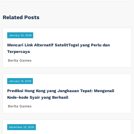
Related Posts
January 22, 2026
Mencari Link Alternatif SatelitTogel yang Perlu dan
Terpercaya
Berita Games
January 15, 2026
Prediksi Hong Kong yang Jangkauan Tepat: Mengenali
Kode-kode Syair yang Berhasil
Berita Games
December 22, 2025