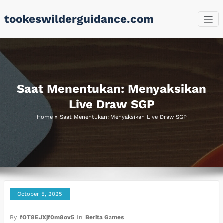
Skip
tookeswilderguidance.com
to
content
Saat Menentukan: Menyaksikan
Live Draw SGP
Home
»
Saat Menentukan: Menyaksikan Live Draw SGP
October 5, 2025
By
fOT8EJXjf0m8ov5
In
Berita Games