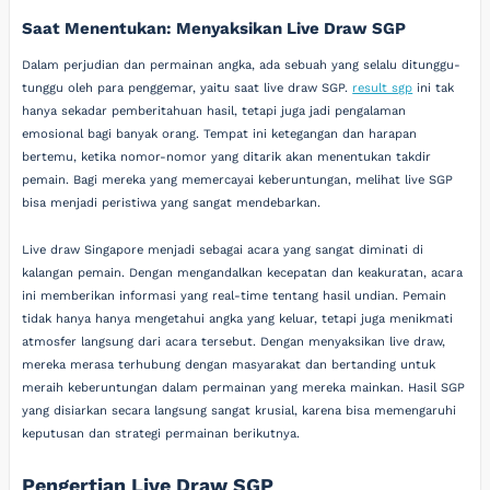
Saat Menentukan: Menyaksikan Live Draw SGP
Dalam perjudian dan permainan angka, ada sebuah yang selalu ditunggu-
tunggu oleh para penggemar, yaitu saat live draw SGP.
result sgp
ini tak
hanya sekadar pemberitahuan hasil, tetapi juga jadi pengalaman
emosional bagi banyak orang. Tempat ini ketegangan dan harapan
bertemu, ketika nomor-nomor yang ditarik akan menentukan takdir
pemain. Bagi mereka yang memercayai keberuntungan, melihat live SGP
bisa menjadi peristiwa yang sangat mendebarkan.
Live draw Singapore menjadi sebagai acara yang sangat diminati di
kalangan pemain. Dengan mengandalkan kecepatan dan keakuratan, acara
ini memberikan informasi yang real-time tentang hasil undian. Pemain
tidak hanya hanya mengetahui angka yang keluar, tetapi juga menikmati
atmosfer langsung dari acara tersebut. Dengan menyaksikan live draw,
mereka merasa terhubung dengan masyarakat dan bertanding untuk
meraih keberuntungan dalam permainan yang mereka mainkan. Hasil SGP
yang disiarkan secara langsung sangat krusial, karena bisa memengaruhi
keputusan dan strategi permainan berikutnya.
Pengertian Live Draw SGP