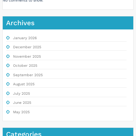
No comments to show.
Archives
January 2026
December 2025
November 2025
October 2025
September 2025
August 2025
July 2025
June 2025
May 2025
Categories