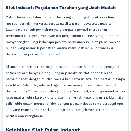
Slot Indosat: Perjalanan Taruhan yang Jauh Mudah
Dalam beberapa tahun terakhir belakangan ini, jagat taruhan online
menjadi semakin terkenal, terutama di antara masyarakat negara ini.
Salah satu bentuk permainan yang sangat digemari merupakan
permainan slot, yang menawarkan pengalaman taruhan yang mudah dan
menyenangkan. Bagi beberapa pecinta permainan ini, slot pulsa menjadi
pilihan yang menarik perhatian karena memudahkan alur transaksi
dengan pulsa ponsel.
Slot Indosat
Di antara pilihan dari berbagai provider, Indosat Slot muncul sebagai di
antara favorit banyak orang. Dengan pemakaian slot deposit pulsa,
pemain dapat dengan mudah melakukan setoran awal dan bertaruh tanpa
kesulitan. Selain itu, ada berbagai macam-macam opsi misalnya slot
dengan pulsa Tri serta slot dengan pulsa Telkomsel, sehingga memberikan
kesempatan lebih banyak orang agar menikmati kesenangan ini. Mari kita
teliti lebih dalam mengenai slot dengan pulsa Indosat serta berbagai opsi
lain yang mampu memberikan pengalaman pengalaman taruhan lebih
praktis dan menghibur.
Kelebihan Slot Pulsa Indosat