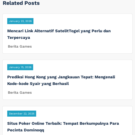
Related Posts
January 22, 2026
Mencari Link Alternatif SatelitTogel yang Perlu dan
Terpercaya
Berita Games
January 15, 2026
Prediksi Hong Kong yang Jangkauan Tepat: Mengenali
Kode-kode Syair yang Berhasil
Berita Games
December 22, 2025
Situs Poker Online Terbaik: Tempat Berkumpulnya Para
Pecinta Dominoqq