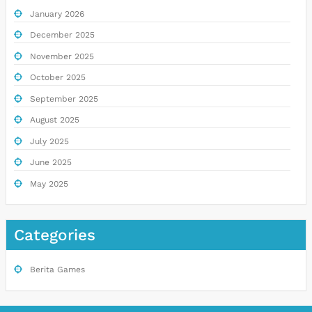
January 2026
December 2025
November 2025
October 2025
September 2025
August 2025
July 2025
June 2025
May 2025
Categories
Berita Games