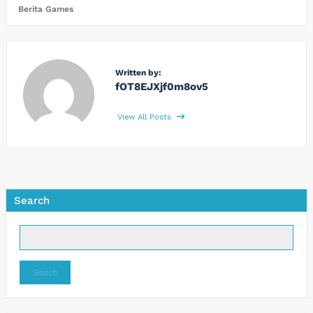
Berita Games
Written by:
fOT8EJXjf0m8ov5
View All Posts
Search
Search