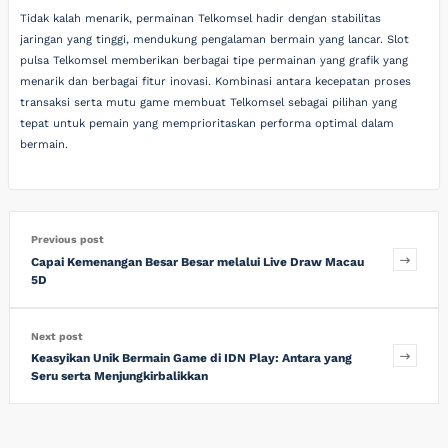
Tidak kalah menarik, permainan Telkomsel hadir dengan stabilitas
jaringan yang tinggi, mendukung pengalaman bermain yang lancar. Slot
pulsa Telkomsel memberikan berbagai tipe permainan yang grafik yang
menarik dan berbagai fitur inovasi. Kombinasi antara kecepatan proses
transaksi serta mutu game membuat Telkomsel sebagai pilihan yang
tepat untuk pemain yang memprioritaskan performa optimal dalam
bermain.
Previous post
Capai Kemenangan Besar Besar melalui Live Draw Macau
5D
Next post
Keasyikan Unik Bermain Game di IDN Play: Antara yang
Seru serta Menjungkirbalikkan