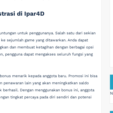
trasi di Ipar4D
untungan untuk penggunanya. Salah satu dari sekian
ke sejumlah game yang ditawarkan. Anda dapat
gkan dan membuat ketagihan dengan berbagai opsi
un, pengguna dapat mengakses seluruh fungsi yang
bonus menarik kepada anggota baru. Promosi ini bisa
n penawaran lain yang akan meningkatkan saldo
k berhasil. Dengan menggunakan bonus ini, anggota
N
an tingkat percaya pada diri sendiri dan potensi