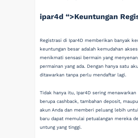
ipar4d “>Keuntungan Regis
Registrasi di Ipar4D memberikan banyak ke
keuntungan besar adalah kemudahan akses 
menikmati sensasi bermain yang menyenan
permainan yang ada. Dengan hanya satu ak
ditawarkan tanpa perlu mendaftar lagi.
Tidak hanya itu, Ipar4D sering menawarkan 
berupa cashback, tambahan deposit, maupu
akun Anda dan memberi peluang lebih untu
baru dapat memulai petualangan mereka deng
untung yang tinggi.