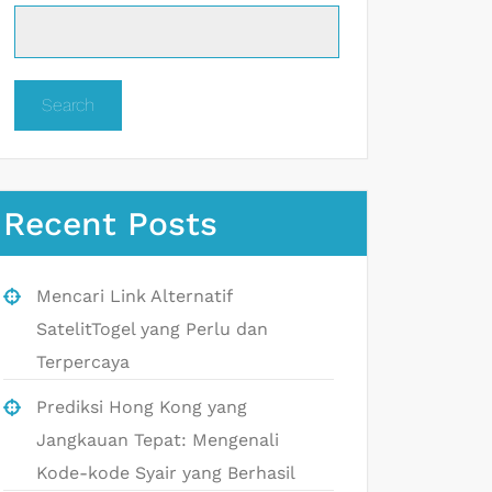
Search
Recent Posts
Mencari Link Alternatif
SatelitTogel yang Perlu dan
Terpercaya
Prediksi Hong Kong yang
Jangkauan Tepat: Mengenali
Kode-kode Syair yang Berhasil