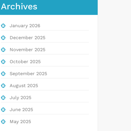
Archives
January 2026
December 2025
November 2025
October 2025
September 2025
August 2025
July 2025
June 2025
May 2025