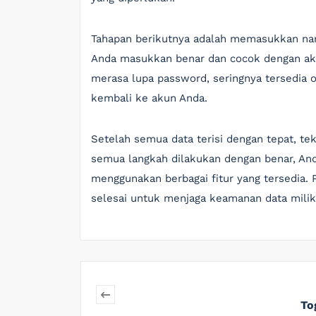
Tahapan berikutnya adalah memasukkan nam
Anda masukkan benar dan cocok dengan akun
merasa lupa password, seringnya tersedia 
kembali ke akun Anda.
Setelah semua data terisi dengan tepat, te
semua langkah dilakukan dengan benar, Anda
menggunakan berbagai fitur yang tersedia. P
selesai untuk menjaga keamanan data milik
To