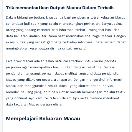
Trik memanfaatkan Output Macau Dalam Terbaik
Dalam bidang perjudian, khususnya bagi penggemar lotre, keluaran Macau
senantiasa jadi topik yang selalu mendatangkan perhatian. Banyak sekali
orang yang sedang mencari-cari informasi terbaru mengenai hasil dan
data keluaran undian, terutama saat membahas soal togel Macau. Dengan
aksesibilitas yang sangat gampang terhadap informasi, para pemain dapat
meningkatkan kesempatan dirinya untuk menang.
Live draw Macau adalah salah satu cara terbaik untuk kaum pecinta
perjudian agar mendapatkan hasil undian dengan real-time. Dengan
pengundian langsung, pemain dapat melihat langsung data pengundian
Macau yang dilakukan secara transparan. Dengan mengetahui informasi
Macau dan menggunakan result Macau yang akurat, setiap individu
memiliki peluang yang lebih baik untuk meraih kemenangan melalui taktik
yang optimal. Ayo kami teliti lebih dalam tips serta metode menikmati
data keluaran Macau dengan efisien.
Mempelajari Keluaran Macau