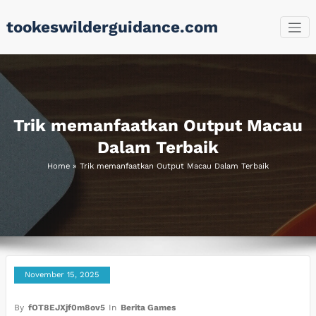
Skip
tookeswilderguidance.com
to
content
Trik memanfaatkan Output Macau
Dalam Terbaik
Home
»
Trik memanfaatkan Output Macau Dalam Terbaik
November 15, 2025
By
fOT8EJXjf0m8ov5
In
Berita Games