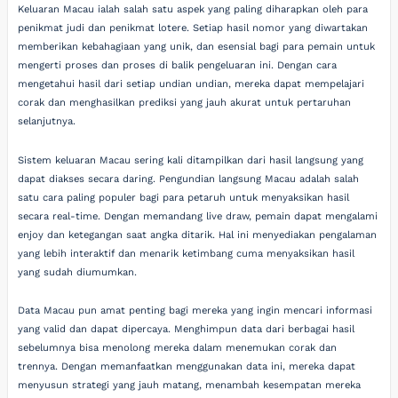
Keluaran Macau ialah salah satu aspek yang paling diharapkan oleh para
penikmat judi dan penikmat lotere. Setiap hasil nomor yang diwartakan
memberikan kebahagiaan yang unik, dan esensial bagi para pemain untuk
mengerti proses dan proses di balik pengeluaran ini. Dengan cara
mengetahui hasil dari setiap undian undian, mereka dapat mempelajari
corak dan menghasilkan prediksi yang jauh akurat untuk pertaruhan
selanjutnya.
Sistem keluaran Macau sering kali ditampilkan dari hasil langsung yang
dapat diakses secara daring. Pengundian langsung Macau adalah salah
satu cara paling populer bagi para petaruh untuk menyaksikan hasil
secara real-time. Dengan memandang live draw, pemain dapat mengalami
enjoy dan ketegangan saat angka ditarik. Hal ini menyediakan pengalaman
yang lebih interaktif dan menarik ketimbang cuma menyaksikan hasil
yang sudah diumumkan.
Data Macau pun amat penting bagi mereka yang ingin mencari informasi
yang valid dan dapat dipercaya. Menghimpun data dari berbagai hasil
sebelumnya bisa menolong mereka dalam menemukan corak dan
trennya. Dengan memanfaatkan menggunakan data ini, mereka dapat
menyusun strategi yang jauh matang, menambah kesempatan mereka