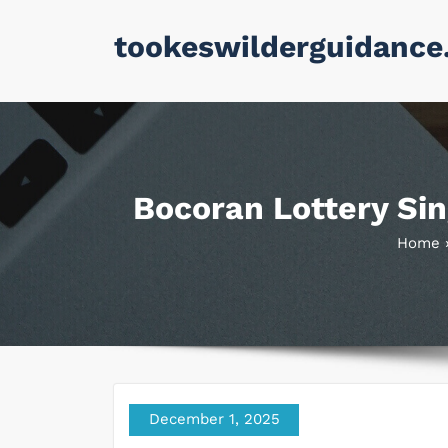
Skip
tookeswilderguidanc
to
content
Bocoran Lottery Sin
Home
December 1, 2025