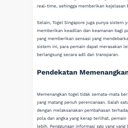
real-time, sehingga memberikan kejelasan b
Selain, Togel Singapore juga punya sistem y
memberikan keadilan dan keamanan bagi pa
yang memberikan sensasi yang mendebarkan
sistem ini, para pemain dapat merasakan l
berlangsung secara adil dan transparan.
Pendekatan Memenangkan
Memenangkan togel tidak semata-mata berg
yang matang penuh perencanaan. Salah sa
dengan melaksanakan pembahasan terhadap 
pola dan angka yang kerap terlihat, pemai
lebih. Penggunaan informasi sgp yang yang