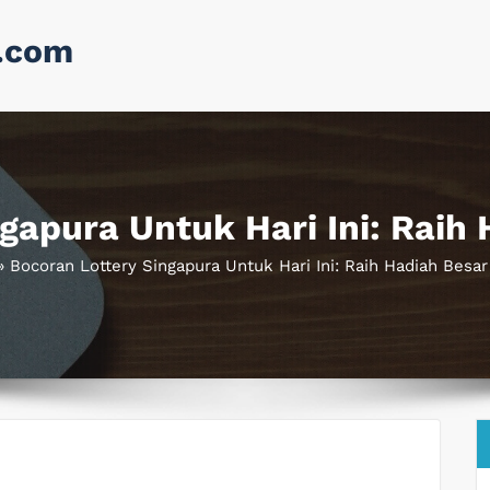
e.com
gapura Untuk Hari Ini: Raih 
»
Bocoran Lottery Singapura Untuk Hari Ini: Raih Hadiah Besar