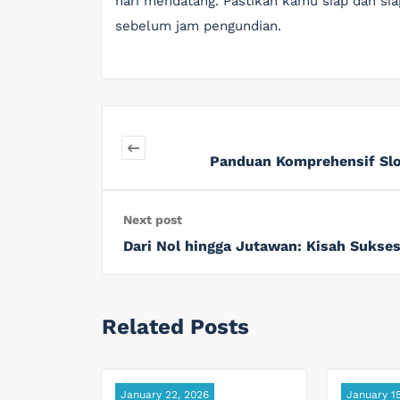
hari mendatang. Pastikan kamu siap dan s
sebelum jam pengundian.
Panduan Komprehensif Slo
Next post
Dari Nol hingga Jutawan: Kisah Sukse
Related Posts
January 22, 2026
January 1