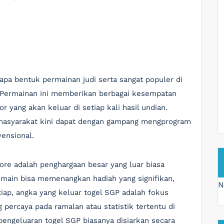
pa bentuk permainan judi serta sangat populer di
 Permainan ini memberikan berbagai kesempatan
yang akan keluar di setiap kali hasil undian.
 masyarakat kini dapat dengan gampang mengprogram
ensional.
pore adalah penghargaan besar yang luar biasa
pemain bisa memenangkan hadiah yang signifikan,
N
etiap, angka yang keluar togel SGP adalah fokus
percaya pada ramalan atau statistik tertentu di
 pengeluaran togel SGP biasanya disiarkan secara