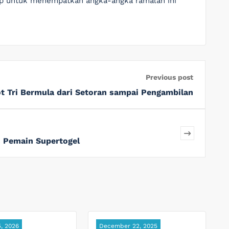
iap untuk menempatkan angka-angka ramalan ini
Previous post
t Tri Bermula dari Setoran sampai Pengambilan
s Pemain Supertogel
5, 2026
December 22, 2025