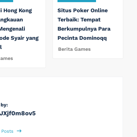
si Hong Kong
Situs Poker Online
angkauan
Terbaik: Tempat
Mengenali
Berkumpulnya Para
ode Syair yang
Pecinta Dominoqq
l
Berita Games
Games
 by:
JXjf0m8ov5
l Posts