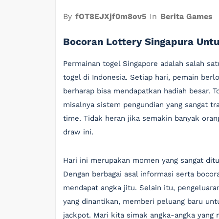
By
fOT8EJXjf0m8ov5
In
Berita Games
Bocoran Lottery Singapura Untuk
Permainan togel Singapore adalah salah sat
togel di Indonesia. Setiap hari, pemain b
berharap bisa mendapatkan hadiah besar. 
misalnya sistem pengundian yang sangat tra
time. Tidak heran jika semakin banyak orang
draw ini.
Hari ini merupakan momen yang sangat ditu
Dengan berbagai asal informasi serta bocor
mendapat angka jitu. Selain itu, pengeluaran
yang dinantikan, memberi peluang baru unt
jackpot. Mari kita simak angka-angka yang 